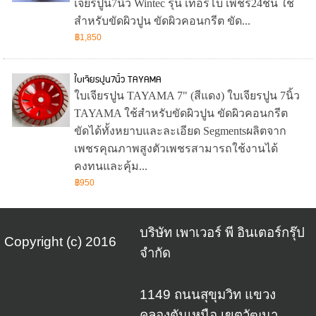
เจียรปูน7นิ้ว Wintec รุ่น เทอร์โบ เพชร24ชิ้น ใช้
สำหรับขัดผิวปูน ขัดผิวคอนกรีต ขัด...
฿1,850
ใบเจียรปูน7นิ้ว TAYAMA
ใบเจียรปูน TAYAMA 7" (สีแดง) ใบเจียรปูน 7นิ้ว
TAYAMA ใช้สำหรับขัดผิวปูน ขัดผิวคอนกรีต
ขัดได้ทั้งหยาบและละเอียด Segmentsผลิตจาก
เพชรคุณภาพสูงตัวเพชรสามารถใช้งานได้
คงทนและคุ้ม...
฿950
บริษัท เพาเวอร์ พี อินเตอร์กรุ๊ป
Copyright (c) 2016
จำกัด
1149 ถนนสุขุมวิท แขวง
คลองตันเหนือ เขตวัฒนา