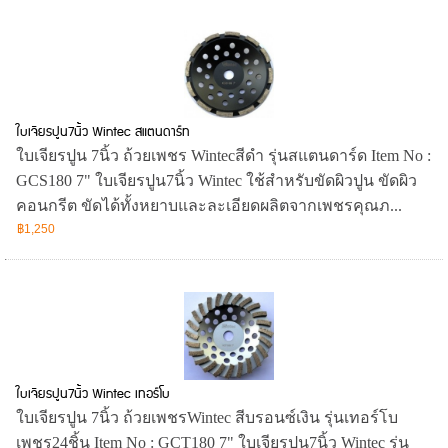
ใบเจียรปูน7นิ้ว Wintec สแตนดาร์ท
ใบเจียรปูน 7นิ้ว ถ้วยเพชร Wintecสีดำ รุ่นสแตนดาร์ด Item No :
GCS180 7" ใบเจียรปูน7นิ้ว Wintec ใช้สำหรับขัดผิวปูน ขัดผิว
คอนกรีต ขัดได้ทั้งหยาบและละเอียดผลิตจากเพชรคุณภ...
฿1,250
ใบเจียรปูน7นิ้ว Wintec เทอร์โบ
ใบเจียรปูน 7นิ้ว ถ้วยเพชรWintec สีบรอนซ์เงิน รุ่นเทอร์โบ
เพชร24ชิ้น Item No : GCT180 7" ใบเจียรปูน7นิ้ว Wintec รุ่น