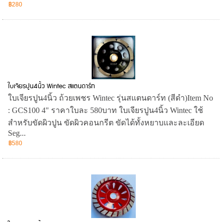
฿280
ใบเจียรปูน4นิ้ว Wintec สแตนดาร์ท
ใบเจียรปูน4นิ้ว ถ้วยเพชร Wintec รุ่นสแตนดาร์ท (สีดำ)Item No
: GCS100 4" ราคาใบละ 580บาท ใบเจียรปูน4นิ้ว Wintec ใช้
สำหรับขัดผิวปูน ขัดผิวคอนกรีต ขัดได้ทั้งหยาบและละเอียด
Seg...
฿580